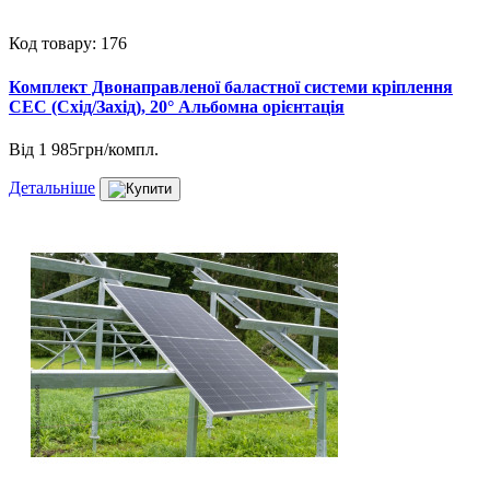
Код товару: 176
Комплект Двонаправленої баластної системи кріплення
СЕС (Схід/Захід), 20° Альбомна орієнтація
Від
1 985грн/компл.
Детальніше