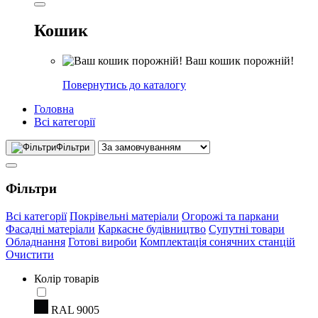
Кошик
Ваш кошик порожній!
Повернутись до каталогу
Головна
Всі категорії
Фільтри
Фільтри
Всі категорії
Покрівельні матеріали
Огорожі та паркани
Фасадні матеріали
Каркасне будівництво
Супутні товари
Обладнання
Готові вироби
Комплектація сонячних станцій
Очистити
Колір товарів
RAL 9005