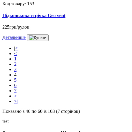
Код товару: 153
Підконькова стрічка Geo vent
225грн/рулон
Детальніше
|<
<
1
2
3
4
5
6
7
>
>|
Показано з 46 по 60 із 103 (7 сторінок)
test