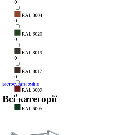
0
RAL 8004
0
RAL 6020
0
RAL 8019
0
RAL 8017
0
застосувати зміни
RAL 3009
0
Всі категорії
RAL 6005
0
RAL 7016
0