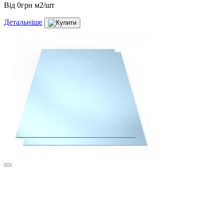
Від
0грн м2/шт
Детальніше