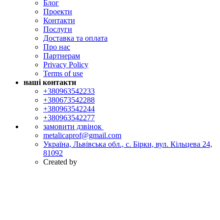
Блог
Проекти
Контакти
Послуги
Доставка та оплата
Про нас
Партнерам
Privacy Policy
Terms of use
наші контакти
+380963542233
+380673542288
+380963542244
+380963542277
замовити дзвінок
metalicaprof@gmail.com
Україна, Львівська обл., с. Бірки, вул. Кільцева 24,
81092
Created by