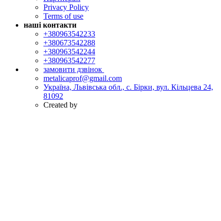
Privacy Policy
Terms of use
наші контакти
+380963542233
+380673542288
+380963542244
+380963542277
замовити дзвінок
metalicaprof@gmail.com
Україна, Львівська обл., с. Бірки, вул. Кільцева 24,
81092
Created by