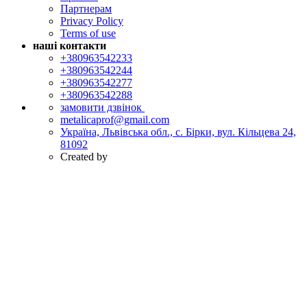
Партнерам
Privacy Policy
Terms of use
наші контакти
+380963542233
+380963542244
+380963542277
+380963542288
замовити дзвінок
metalicaprof@gmail.com
Україна, Львівська обл., с. Бірки, вул. Кільцева 24,
81092
Created by