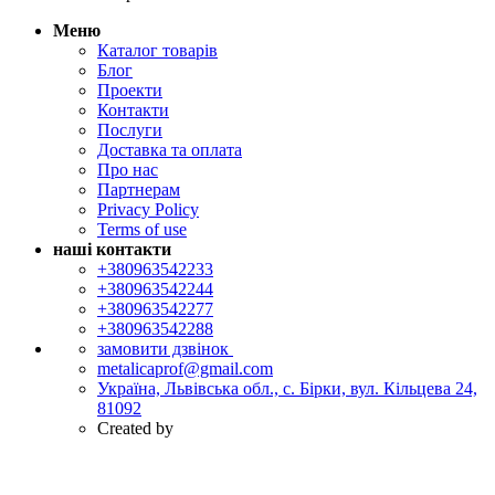
Меню
Каталог товарів
Блог
Проекти
Контакти
Послуги
Доставка та оплата
Про нас
Партнерам
Privacy Policy
Terms of use
наші контакти
+380963542233
+380963542244
+380963542277
+380963542288
замовити дзвінок
metalicaprof@gmail.com
Україна, Львівська обл., с. Бірки, вул. Кільцева 24,
81092
Created by