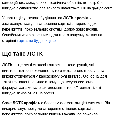
комерційних, складських і технічних об’єктів, де потрібне 
швидке будівництво без зайвого навантаження на фундамент.
У практиці сучасного будівництва 
ЛСТК профіль
застосовується для створення каркасів, перегородок, 
перекриттів, покрівельних систем і допоміжних вузлів. 
Ознайомитися з рішеннями для цього напряму можна на 
сторінці
каркасне будівництво
.
Що таке ЛСТК
ЛСТК
 — це легкі сталеві тонкостінні конструкції, які 
виготовляються з холодногнутого металевого профілю та 
використовуються у каркасному будівництві. Основна ідея 
такої технології полягає в тому, що несуча система 
формується з металевих елементів точної геометрії, які 
швидко збираються на об’єкті.
Саме 
ЛСТК профіль
 є базовим елементом цієї системи. Він 
використовується для створення стінових каркасів, 
перекриттів, покрівельних рішень і вузлів, де важлива 